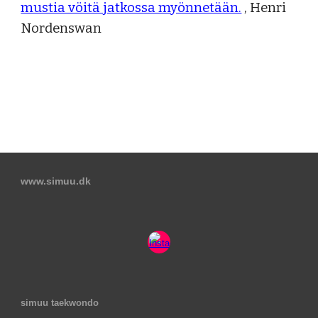
mustia vöitä jatkossa myönnetään.
, Henri
Nordenswan
www.simuu.dk
simuu taekwondo